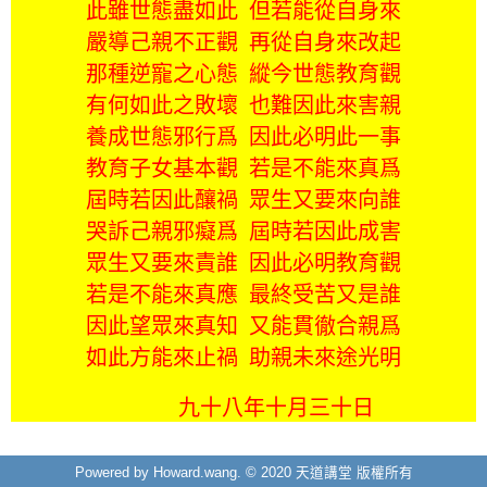
此雖世態盡如此 但若能從自身來
嚴導己親不正觀 再從自身來改起
那種逆寵之心態 縱今世態教育觀
有何如此之敗壞 也難因此來害親
養成世態邪行爲 因此必明此一事
教育子女基本觀 若是不能來真爲
屆時若因此釀禍 眾生又要來向誰
哭訴己親邪癡爲 屆時若因此成害
眾生又要來責誰 因此必明教育觀
若是不能來真應 最終受苦又是誰
因此望眾來真知 又能貫徹合親爲
如此方能來止禍 助親未來途光明
九十八年十月三十日
Powered by Howard.wang. © 2020 天道講堂 版權所有