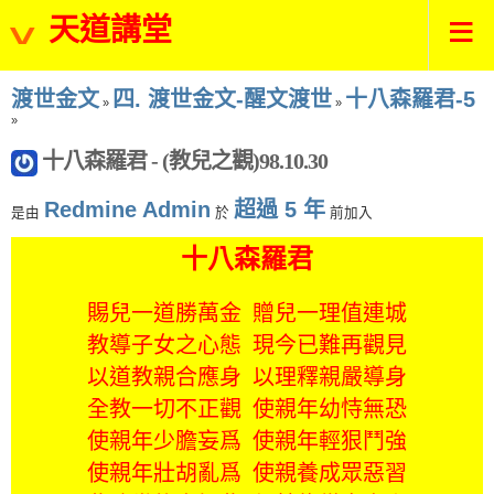
天道講堂
渡世金文
四. 渡世金文-醒文渡世
十八森羅君-5
»
»
»
十八森羅君 - (教兒之觀)98.10.30
Redmine Admin
超過 5 年
是由
於
前加入
十八森羅君
賜兒一道勝萬金 贈兒一理值連城
教導子女之心態 現今已難再觀見
以道教親合應身 以理釋親嚴導身
全教一切不正觀 使親年幼恃無恐
使親年少膽妄爲 使親年輕狠鬥強
使親年壯胡亂爲 使親養成眾惡習