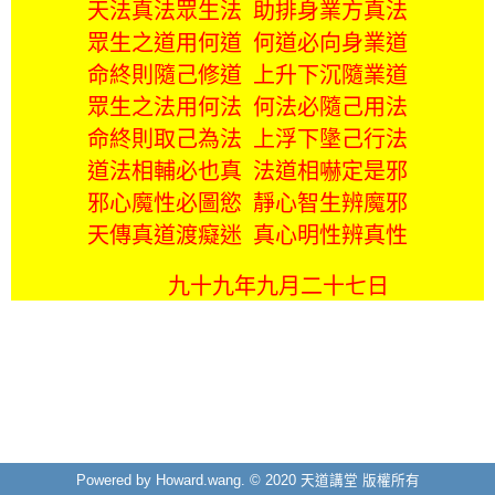
天法真法眾生法 助排身業方真法
眾生之道用何道 何道必向身業道
命終則隨己修道 上升下沉隨業道
眾生之法用何法 何法必隨己用法
命終則取己為法 上浮下墬己行法
道法相輔必也真 法道相嚇定是邪
邪心魔性必圖慾 靜心智生辨魔邪
天傳真道渡癡迷 真心明性辨真性
九十九年九月二十七日
Powered by Howard.wang. © 2020 天道講堂 版權所有