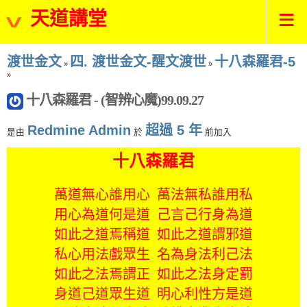
天道講堂
渡世金文
四. 渡世金文-醒文渡世
十八森羅君-5
»
»
»
十八森羅君 - (智辨心魔)99.09.27
Redmine Admin
超過 5 年
是由
於
前加入
十八森羅君
萬道無心誰用心 萬法無私誰用私
用心為道何是道 己言己行身為道
如此之道焉稱道 如此之道謂邪道
私心用法戲眾生 名為身法利己法
如此之法焉謂正 如此之法身定罰
身道己道眾生道 明心利性方是道